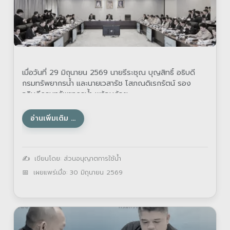
เมื่อวันที่ 29 มิถุนายน 2569 นายรีระชุณ บุญสิทธิ์ อธิบดี
กรมทรัพยากรน้ำ และนายเวสารัช โสภณดิเรกรัตน์ รอง
อธิบดีกรมทรัพยากรน้ำ พร้อมด้วย
อ่านเพิ่มเติม …
รายละเอียด
เขียนโดย:
ส่วนอนุญาตการใช้น้ำ
เผยแพร่เมื่อ: 30 มิถุนายน 2569