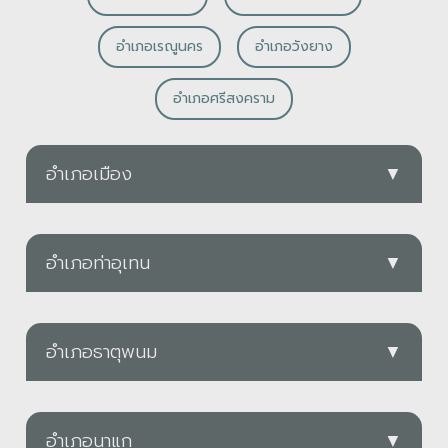
อำเภอเรณูนคร
อำเภอวังยาง
อำเภอศรีสงคราม
อำเภอเมือง
▼
PDF
อำเภอท่าอุเทน
▼
อบต.กุรุคุ
PDF
ดาวน์โหลด
อำเภอธาตุพนม
▼
อบต.ไชยบุรี
PDF
ดาวน์โหลด
อำเภอนาแก
▼