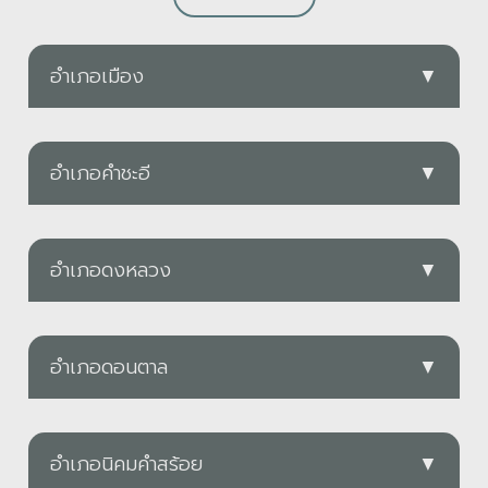
อำเภอเมือง
▼
PDF
อำเภอคำชะอี
▼
ทต.คำป่าหลาย
PDF
ดาวน์โหลด
อำเภอดงหลวง
▼
อบต.คำชะอี
PDF
ดาวน์โหลด
อำเภอดอนตาล
▼
PDF
ทต.กกตูม
ทต.ดงมอน
PDF
ดาวน์โหลด
อำเภอนิคมคำสร้อย
▼
PDF
ดาวน์โหลด