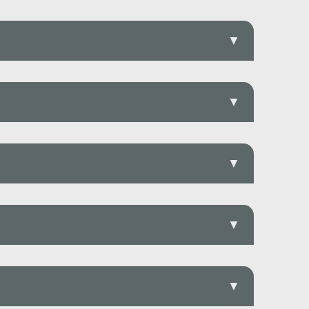
อบต.เหล่ากอหก
ดาวน์โหลด
PDF
▼
อบต.ห้วยบ่อซืน
ดาวน์โหลด
PDF
▼
อบต.บ้านเพิ่ม
ดาวน์โหลด
PDF
▼
อบต.หนองหิน
ดาวน์โหลด
PDF
▼
อบต.สานตม
ดาวน์โหลด
PDF
▼