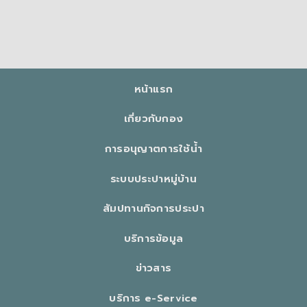
หน้าแรก
เกี่ยวกับกอง
การอนุญาตการใช้น้ำ
ระบบประปาหมู่บ้าน
สัมปทานกิจการประปา
บริการข้อมูล
ข่าวสาร
บริการ e-Service