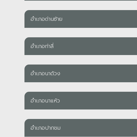
ทต.เมืองเลย
ดาวน์โหลด
PDF
อำเภอด่านซ้าย
ทต.เขาแก้ว
PDF
ดาวน์โหลด
PDF
อำเภอท่าลี่
อบต.นาแขม
ทต.ด่านซ้าย
ดาวน์โหลด
PDF
ดาวน์โหลด
PDF
อำเภอนาด้วง
อบต.นาซ่าว
อบต.โคกใหญ่
PDF
ดาวน์โหลด
PDF
ดาวน์โหลด
PDF
อำเภอนาแห้ว
อบต.นาอาน
อบต.อิปุ่ม
อบต.ท่าสวรรค์
ดาวน์โหลด
ดาวน์โหลด
PDF
ดาวน์โหลด
PDF
อำเภอปากชม
อบต.อาฮี