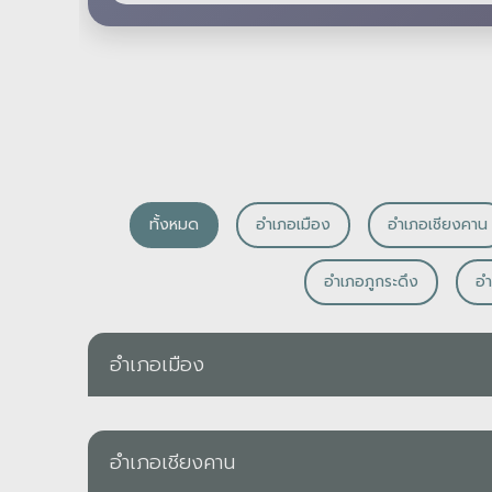
ทั้งหมด
อำเภอเมือง
อำเภอเชียงคาน
อำเภอภูกระดึง
อำ
อำเภอเมือง
PDF
อำเภอเชียงคาน