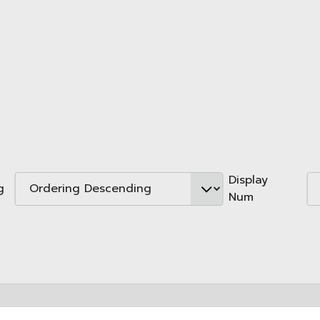
Display
ng
Num