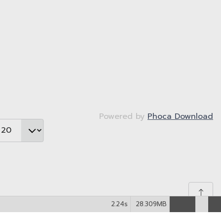
Powered by
Phoca Download
2.24s
28.309MB