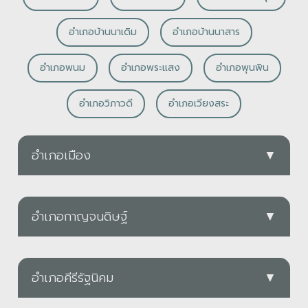
อำเภอบ้านนาเดิม
อำเภอบ้านนาสาร
อำเภอพนม
อำเภอพระแสง
อำเภอพุนพิน
อำเภอวิภาวดี
อำเภอเวียงสระ
อำเภอเมือง
▼
PDF
อำเภอกาญจนดิษฐ์
▼
ทต.ขุนทะเล
PDF
ดาวน์โหลด
อำเภอคีรีรัฐนิคม
▼