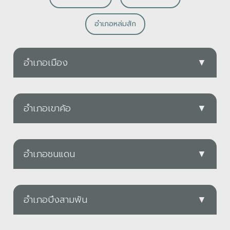
อำเภอหล่มสัก
อำเภอเมือง
▼
PDF
อำเภอเขาค้อ
▼
อบต.ดงมูลเหล็ก
PDF
ดาวน์โหลด
อำเภอชนแดน
▼
ทต.แคมป์สน
PDF
ดาวน์โหลด
อำเภอบึงสามพัน
▼
PDF
ทต.ศาลาลาย