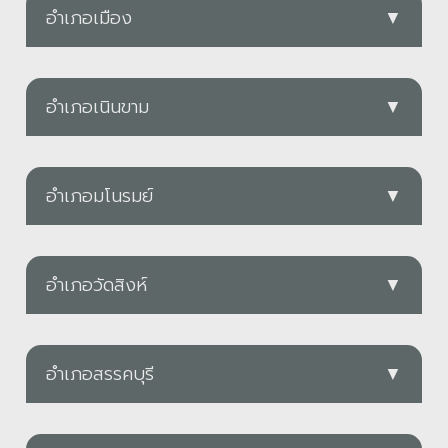
อำเภอเมือง
▼
PDF
อำเภอเนินขาม
▼
ทต.ชัยนาท
PDF
ดาวน์โหลด
อำเภอมโนรมย์
▼
ทต.เนินขาม
PDF
ดาวน์โหลด
อำเภอวัดสิงห์
▼
PDF
ทต.ศิลาดาน
ทต.ธรรมามูล
PDF
ดาวน์โหลด
อำเภอสรรคบุรี
▼
PDF
ดาวน์โหลด
ทต.หนองน้อย
อบต.กะบกเตี้ย