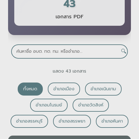
43
เอกสาร PDF
🔍
แสดง 43 เอกสาร
ทั้งหมด
อำเภอเมือง
อำเภอเนินขาม
อำเภอมโนรมย์
อำเภอวัดสิงห์
อำเภอสรรคบุรี
อำเภอสรรพยา
อำเภอหันคา