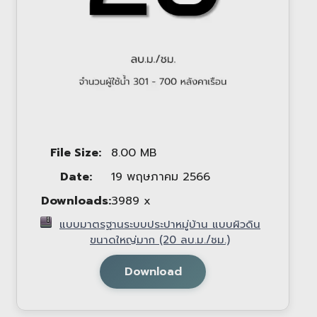
File Size:
8.00 MB
Date:
19 พฤษภาคม 2566
Downloads:
3989 x
แบบมาตรฐานระบบประปาหมู่บ้าน แบบผิวดิน
ขนาดใหญ่มาก (20 ลบ.ม./ชม.)
Download