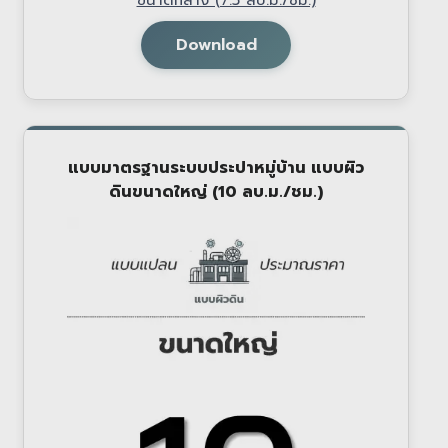
ขนาดกลาง (7.5 ลบ.ม./ชม.)
Download
แบบมาตรฐานระบบประปาหมู่บ้าน แบบผิว
ดินขนาดใหญ่ (10 ลบ.ม./ชม.)