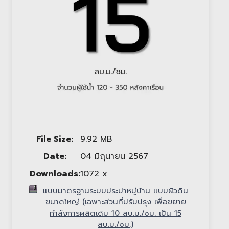
File Size:
9.92 MB
Date:
04 มิถุนายน 2567
Downloads:
1072 x
แบบมาตรฐานระบบประปาหมู่บ้าน แบบผิวดิน
ขนาดใหญ่ (เฉพาะส่วนที่ปรับปรุง เพื่อขยาย
กำลังการผลิตเดิม 10 ลบ.ม./ชม. เป็น 15
ลบ.ม./ชม.)