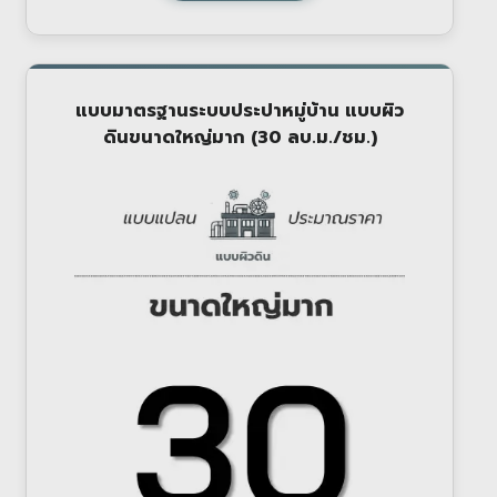
แบบมาตรฐานระบบประปาหมู่บ้าน แบบผิว
ดินขนาดใหญ่มาก (30 ลบ.ม./ชม.)