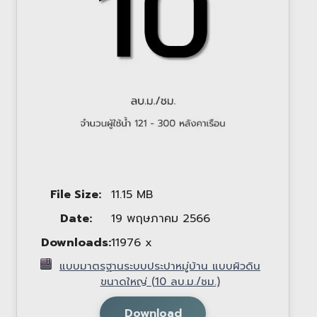
File Size:
11.15 MB
Date:
19 พฤษภาคม 2566
Downloads:
11976 x
แบบมาตรฐานระบบประปาหมู่บ้าน แบบผิวดิน
ขนาดใหญ่ (10 ลบ.ม./ชม.)
Download