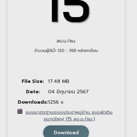
File Size:
17.48 MB
Date:
04 มิถุนายน 2567
Downloads:
1256 x
แบบมาตรฐานระบบประปาหมู่บ้าน แบบผิวดิน
ขนาดใหญ่ (15 ลบ.ม./ชม.)
Download