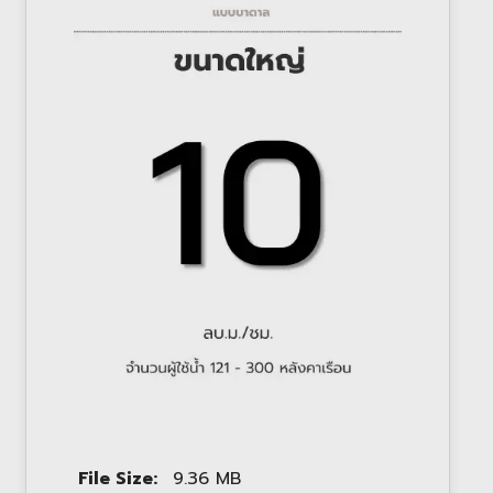
File Size:
9.36 MB