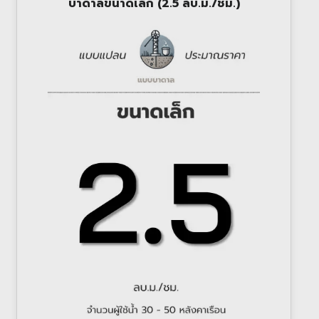
บาดาลขนาดเล็ก (2.5 ลบ.ม./ชม.)