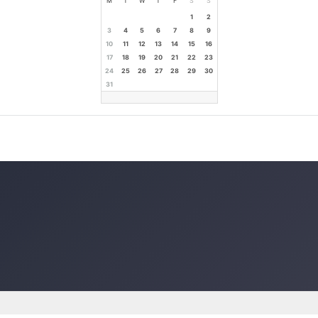
M
T
W
T
F
S
S
1
2
3
4
5
6
7
8
9
10
11
12
13
14
15
16
17
18
19
20
21
22
23
24
25
26
27
28
29
30
31