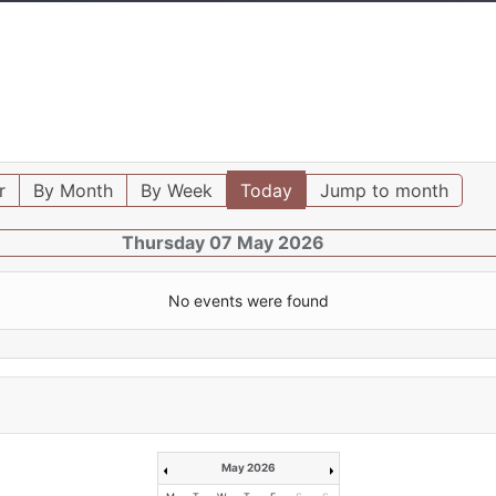
r
By Month
By Week
Today
Jump to month
Thursday 07 May 2026
No events were found
May 2026