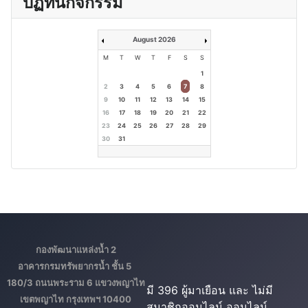
ปฏิทินกิจกรรม
August 2026
M
T
W
T
F
S
S
1
2
3
4
5
6
7
8
9
10
11
12
13
14
15
16
17
18
19
20
21
22
23
24
25
26
27
28
29
30
31
กองพัฒนาแหล่งน้ำ 2
อาคารกรมทรัพยากรน้ำ ชั้น 5
180/3 ถนนพระราม 6 แขวงพญาไท
มี 396 ผู้มาเยือน และ ไม่มี
เขตพญาไท กรุงเทพฯ 10400
สมาชิกออนไลน์ ออนไลน์