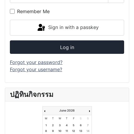
Show P
Remember Me
Sign in with a passkey
Log in
Forgot your password?
Forgot your username?
ปฏิทินกิจกรรม
June 2026
M
T
W
T
F
S
S
1
2
3
4
5
6
7
8
9
10
11
12
13
14