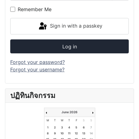
Show P
Remember Me
Sign in with a passkey
Log in
Forgot your password?
Forgot your username?
ปฏิทินกิจกรรม
June 2026
M
T
W
T
F
S
S
1
2
3
4
5
6
7
8
9
10
11
12
13
14