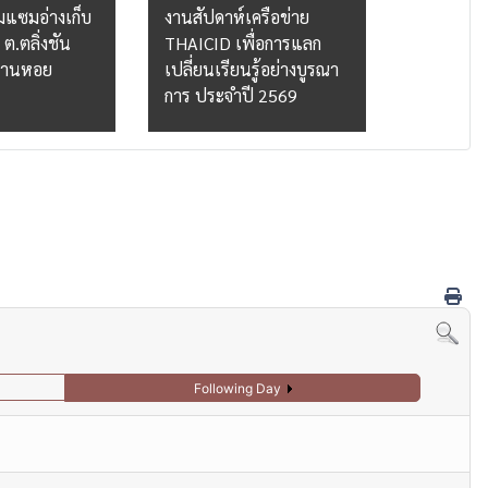
มแซมอ่างเก็บ
งานสัปดาห์เครือข่าย
เก็บน้ำป
ต.ตลิ่งชัน
THAICID เพื่อการแลก
กระจายน้ำ
นลานหอย
เปลี่ยนเรียนรู้อย่างบูรณา
โนนคำ ต.
การ ประจำปี 2569
อ.เสลภูมิ 
Following Day