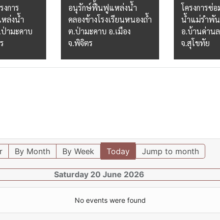
ครงการ
อนุรักษ์ฟื้นฟูแหล่งน้ำ
โครงการซ่อ
แหล่งน้ำ
คลองข้างโรงเรียนหนองถ้ำ
น้ำแม่รำพัน 
.ป่ามะคาบ
ต.ป่ามะคาบ อ.เมือง
อ.บ้านด่า
ตร
จ.พิจิตร
จ.สุโขทัย
r
By Month
By Week
Today
Jump to month
Saturday 20 June 2026
No events were found