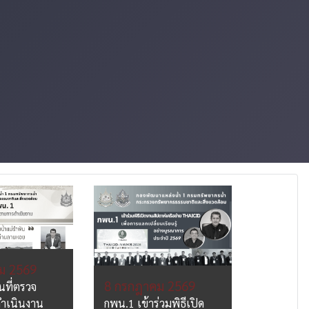
ม 2569
6 กรกฎา
8 กรกฎาคม 2569
นที่ตรวจ
รองอธิบดี
ำเนินงาน
กพน.1 เข้าร่วมพิธีเปิด
ตรวจเยี่ย