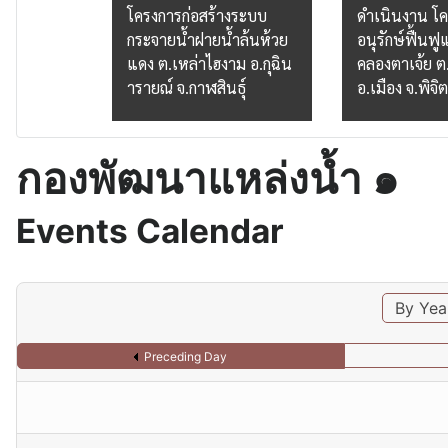
งเก็บน้ำ
โครงการก่อสร้างระบบ
ดำเนินงาน โ
้างรัฐ
กระจายน้ำฝายน้ำล้นห้วย
อนุรักษ์ฟื้นฟู
ม็งราย
แดง ต.เหล่าไฮงาม อ.กุฉิน
คลองตาเจ้ย ต
ารายณ์ จ.กาฬสินธุ์
อ.เมือง จ.พิจิ
กองพัฒนาแหล่งน้ำ ๑
Events Calendar
By Yea
Preceding Day