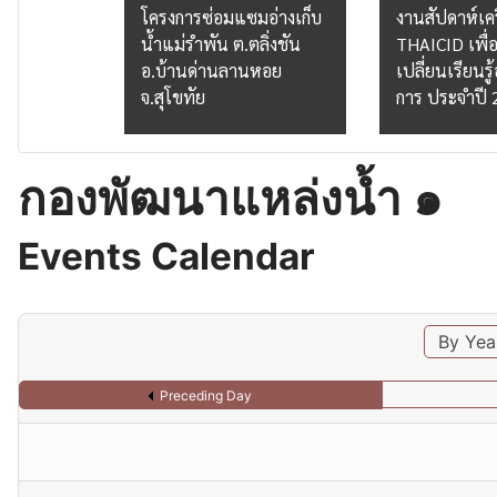
ล่งน้ำ
โครงการซ่อมแซมอ่างเก็บ
งานสัปดาห์เคร
ียนหนองถ้ำ
น้ำแม่รำพัน ต.ตลิ่งชัน
THAICID เพื่
มือง
อ.บ้านด่านลานหอย
เปลี่ยนเรียนรู
จ.สุโขทัย
การ ประจำปี
กองพัฒนาแหล่งน้ำ ๑
Events Calendar
By Yea
Preceding Day