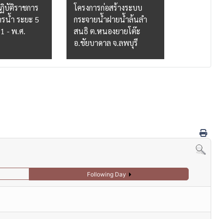
ิบัติราชการ
โครงการก่อสร้างระบบ
กระจายน้ำ
รน้ำ ระยะ 5
กระจายน้ำฝายน้ำล้นลำ
แสงอาทิตย
1 - พ.ศ.
สนธิ ต.หนองยายโต๊ะ
หนองสองห
อ.ชัยบาดาล จ.ลพบุรี
อ.ป่าแดด 
Following Day