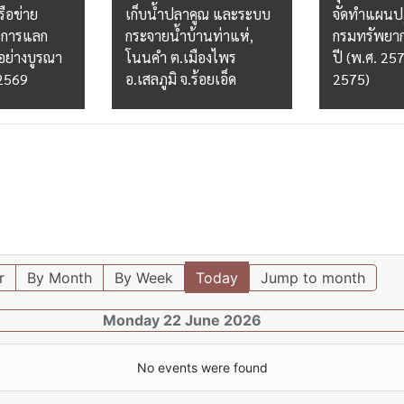
ือข่าย
เก็บน้ำปลาคูณ และระบบ
จัดทำแผนปฏ
อการแลก
กระจายน้ำบ้านท่าแห่,
กรมทรัพยาก
้อย่างบูรณา
โนนคำ ต.เมืองไพร
ปี (พ.ศ. 257
 2569
อ.เสลภูมิ จ.ร้อยเอ็ด
2575)
r
By Month
By Week
Today
Jump to month
Monday 22 June 2026
No events were found