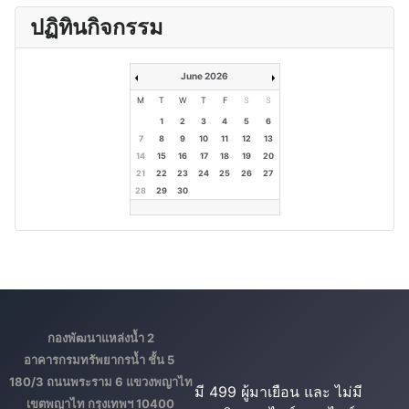
ปฏิทินกิจกรรม
June 2026
M
T
W
T
F
S
S
1
2
3
4
5
6
7
8
9
10
11
12
13
14
15
16
17
18
19
20
21
22
23
24
25
26
27
28
29
30
กองพัฒนาแหล่งน้ำ 2
อาคารกรมทรัพยากรน้ำ ชั้น 5
180/3 ถนนพระราม 6 แขวงพญาไท
มี 499 ผู้มาเยือน และ ไม่มี
เขตพญาไท กรุงเทพฯ 10400