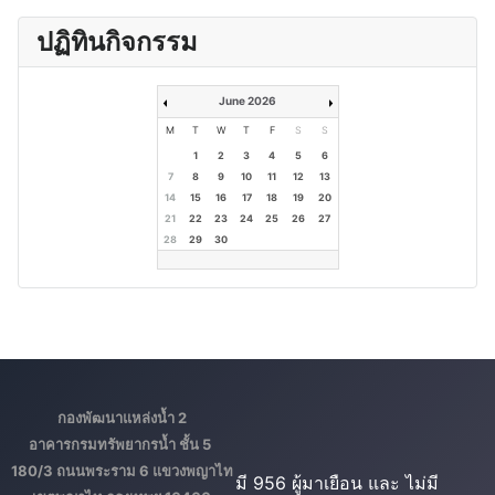
ปฏิทินกิจกรรม
June 2026
M
T
W
T
F
S
S
1
2
3
4
5
6
7
8
9
10
11
12
13
14
15
16
17
18
19
20
21
22
23
24
25
26
27
28
29
30
กองพัฒนาแหล่งน้ำ 2
อาคารกรมทรัพยากรน้ำ ชั้น 5
180/3 ถนนพระราม 6 แขวงพญาไท
มี 956 ผู้มาเยือน และ ไม่มี