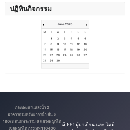
ปฏิทินกิจกรรม
June 2026
M
T
W
T
F
S
S
1
2
3
4
5
6
7
8
9
10
11
12
13
14
15
16
17
18
19
20
21
22
23
24
25
26
27
28
29
30
กองพัฒนาแหล่งน้ำ 2
อาคารกรมทรัพยากรน้ำ ชั้น 5
180/3 ถนนพระราม 6 แขวงพญาไท
มี 661 ผู้มาเยือน และ ไม่มี
เขตพญาไท กรุงเทพฯ 10400