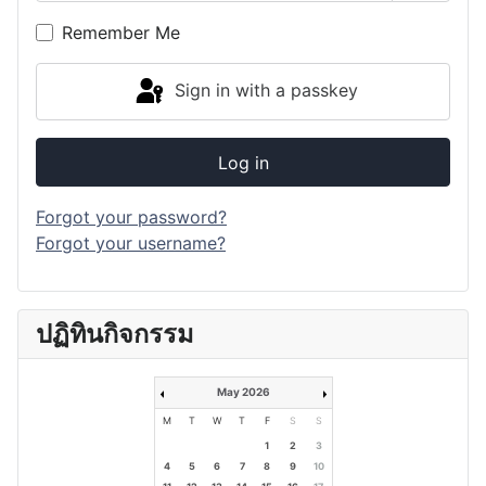
Show P
Remember Me
Sign in with a passkey
Log in
Forgot your password?
Forgot your username?
ปฏิทินกิจกรรม
May 2026
M
T
W
T
F
S
S
1
2
3
4
5
6
7
8
9
10