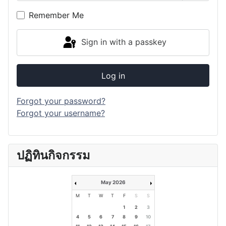
Show P
Remember Me
Sign in with a passkey
Log in
Forgot your password?
Forgot your username?
ปฏิทินกิจกรรม
May 2026
M
T
W
T
F
S
S
1
2
3
4
5
6
7
8
9
10