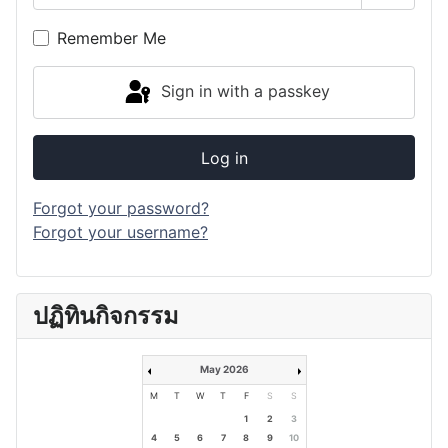
Show P
Remember Me
Sign in with a passkey
Log in
Forgot your password?
Forgot your username?
ปฏิทินกิจกรรม
May 2026
M
T
W
T
F
S
S
1
2
3
4
5
6
7
8
9
10