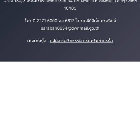
เลขที่ 180/3 ถนนพระรามที่หก ซอย 34 แขวงพญาไท เขตพญาไท กรุงเทพฯ
10400
โทร 0 2271 6000 ต่อ 6617 ไปรษณีย์อิเล็กทรอนิกส์
saraban0634@dwr.mail.go.th
เพจเฟสบุ๊ค :
กลุ่มงานจริยธรรม กรมทรัพยากรน้ำ