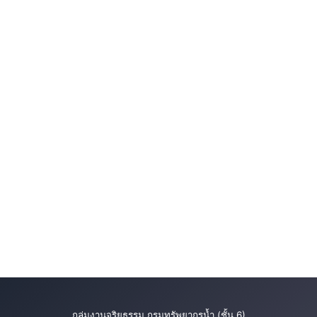
กลุ่มงานจริยธรรม กรมทรัพยากรน้ำ (ชั้น 6)