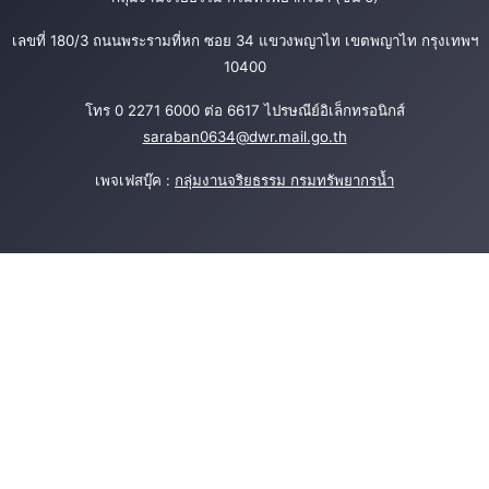
เลขที่ 180/3 ถนนพระรามที่หก ซอย 34 แขวงพญาไท เขตพญาไท กรุงเทพฯ
10400
โทร 0 2271 6000 ต่อ 6617 ไปรษณีย์อิเล็กทรอนิกส์
saraban0634@dwr.mail.go.th
เพจเฟสบุ๊ค :
กลุ่มงานจริยธรรม กรมทรัพยากรน้ำ