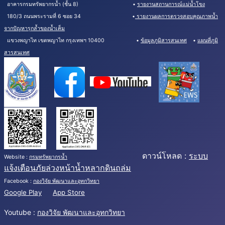
อาคารกรมทรัพยากรน้ำ (ชั้น 8) •
รายงานสถานการณ์แม่น้ำโขง
180/3 ถนนพระรามที่ 6 ซอย 34 •
รายงานผลการตรวจสอบคุณภาพน้ำ
จากปัญหารุกล้ำของน้ำเค็ม
แขวงพญาไท เขตพญาไท กรุงเทพฯ 10400 •
ข้อมูลภูมิสารสนเทศ
•
แผนที่ภูมิ
สารสนเทศ
ดาวน์โหลด :
ระบบ
Website :
กรมทรัพยากรน้ำ
แจ้งเตือนภัยล่วงหน้าน้ำหลากดินถล่ม
Facebook :
กองวิจัย พัฒนาและอุทกวิทยา
Google Play
App Store
Youtube :
กองวิจัย พัฒนาและอุทกวิทยา