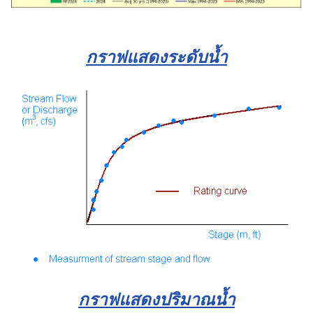
กราฟแสดงระดับน้ำ
กราฟแสดงปริมาณน้ำ