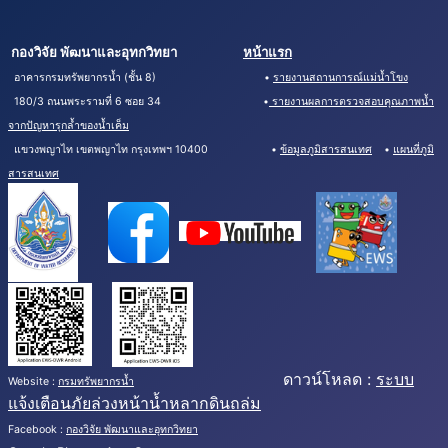
กองวิจัย พัฒนาและอุทกวิทยา
หน้าแรก
อาคารกรมทรัพยากรน้ำ (ชั้น 8) •
รายงานสถานการณ์แม่น้ำโขง
180/3 ถนนพระรามที่ 6 ซอย 34 •
รายงานผลการตรวจสอบคุณภาพน้ำ
จากปัญหารุกล้ำของน้ำเค็ม
แขวงพญาไท เขตพญาไท กรุงเทพฯ 10400 •
ข้อมูลภูมิสารสนเทศ
•
แผนที่ภูมิ
สารสนเทศ
ดาวน์โหลด :
ระบบ
Website :
กรมทรัพยากรน้ำ
แจ้งเตือนภัยล่วงหน้าน้ำหลากดินถล่ม
Facebook :
กองวิจัย พัฒนาและอุทกวิทยา