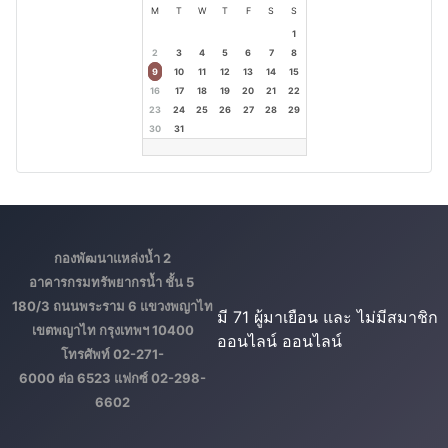
M
T
W
T
F
S
S
1
2
3
4
5
6
7
8
9
10
11
12
13
14
15
16
17
18
19
20
21
22
23
24
25
26
27
28
29
30
31
กองพัฒนาแหล่งน้ำ 2
อาคารกรมทรัพยากรน้ำ ชั้น 5
180/3 ถนนพระราม 6 แขวงพญาไท
มี 71 ผู้มาเยือน และ ไม่มีสมาชิก
เขตพญาไท กรุงเทพฯ 10400
ออนไลน์ ออนไลน์
โทรศัพท์ 02-271-
6000 ต่อ 6523 แฟกซ์ 02-298-
6602