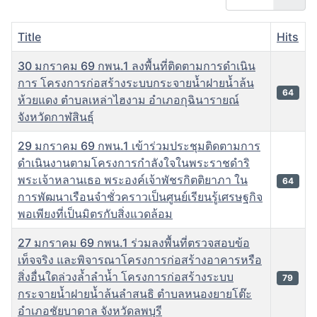
Title
Hits
30 มกราคม 69 กพน.1 ลงพื้นที่ติดตามการดำเนิน
การ โครงการก่อสร้างระบบกระจายน้ำฝายน้ำล้น
64
ห้วยแดง ตำบลเหล่าไฮงาม อำเภอกุฉินารายณ์
จังหวัดกาฬสินธุ์
29 มกราคม 69 กพน.1 เข้าร่วมประชุมติดตามการ
ดำเนินงานตามโครงการกำลังใจในพระราชดำริ
พระเจ้าหลานเธอ พระองค์เจ้าพัชรกิตติยาภา ใน
64
การพัฒนาเรือนจำชั่วคราวเป็นศูนย์เรียนรู้เศรษฐกิจ
พอเพียงที่เป็นมิตรกับสิ่งแวดล้อม
27 มกราคม 69 กพน.1 ร่วมลงพื้นที่ตรวจสอบข้อ
เท็จจริง และพิจารณาโครงการก่อสร้างอาคารหรือ
สิ่งอื่นใดล่วงล้ำลำน้ำ โครงการก่อสร้างระบบ
79
กระจายน้ำฝายน้ำล้นลำสนธิ ตำบลหนองยายโต๊ะ
อำเภอชัยบาดาล จังหวัดลพบุรี