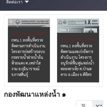
ติดต่อเรา
16 กรกฎาคม 2569
14 กรกฎาคม 2569
กพน.1 ลงพื้นที่ตรวจ
ติดตามการดำเนินงาน
กพน.1 ลงพื้นที่ตรวจ
โครงการก่อสร้างระบบ
ติดตามและเร่งรัดการ
กระจายน้ำฝายน้ำล้น
ดำเนินงาน โครงการ
ห้วยแดง ต.เหล่าไฮ
อนุรักษ์ฟื้นฟูแหล่งน้ำ
งาม อ.กุฉินารายณ์
คลองตาเจ้ย ต.ป่ามะ
จ.กาฬสินธุ์
คาบ อ.เมือง จ.พิจิตร
กองพัฒนาแหล่งน้ำ ๑
Display #