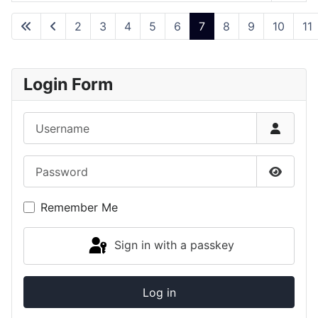
Articles
2
3
4
5
6
7
8
9
10
11
Page 7 of 20
Login Form
Username
Password
Show P
Remember Me
Sign in with a passkey
Log in