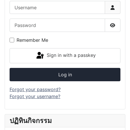
Username
Password
Show P
Remember Me
Sign in with a passkey
Log in
Forgot your password?
Forgot your username?
ปฏิทินกิจกรรม