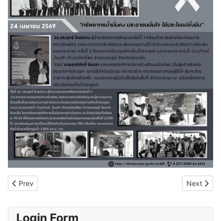
Previous article: 29 เมษายน 69 กพน.1 ลงพื้นที่ตรวจติดตามการดำเน
Next artic
Prev
Next
Login Form