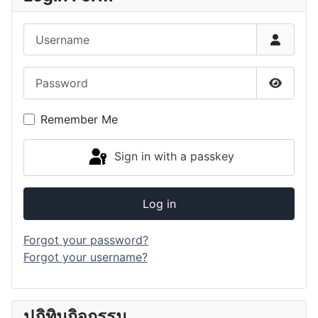
Username
Password
Show P
Remember Me
Sign in with a passkey
Log in
Forgot your password?
Forgot your username?
ปฏิทินกิจกรรม