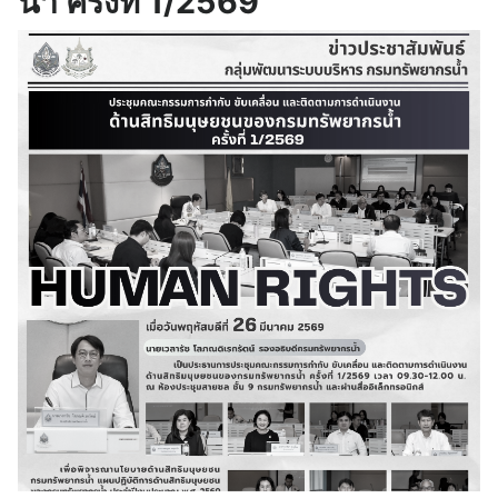
น้ำ ครั้งที่ 1/2569
กายตามอัตลักษณ์ไทยสู่
สากล “ภูมิใจแต่งไทยทั้ง
สากล “ภูมิใจแต่งไทยทั้ง
แผ่นดิน”ในโอกาสทำบุญ
แผ่นดิน” ในทุกวันศุกร์
ตักบาตร
14 พฤษภาคม 2569
21 เมษายน 2569
กพร. มอบเกียรติบัตร
ประชุมเชิงปฏิบัติการเพื่อ
หน่วยงานและบุคคล
จัดทำตัวชี้วัดขับเคลื่อน
ต้นแบบคุณธรรม ประจำ
การบูรณาการร่วมกัน
ปี 2569
(Joint KPIs)