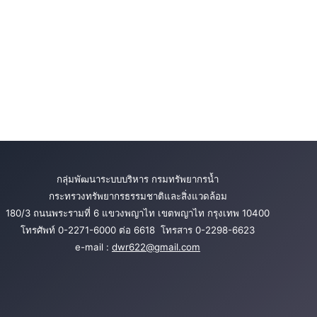
4 มีนาคม 2569 กลุ่ม
พัฒนาระบบบริหาร ร่วม
11 กุมภาพันธ์ 2569
สืบสานวันสำคัญทาง
กลุ่มพัฒนาระบบบริหาร
พระพุทธศาสนาประจำปี
ร่วมขับเคลื่อนนโยบาย
พ.ศ.2569 เนื่องในวัน
No Gift Policy จากการ
มาฆบูชา
ปฏิบัติหน้าที่
กลุ่มพัฒนาระบบบริหาร กรมทรัพยากรน้ำ
กระทรวงทรัพยากรธรรมชาติและสิ่งแวดล้อม
180/3 ถนนพระรามที่ 6 แขวงพญาไท เขตพญาไท กรุงเทพ 10400
โทรศัพท์ 0-2271-6000 ต่อ 6618 โทรสาร 0-2298-6623
e-mail :
dwr622@gmail.com
15 กันยายน 2568
ประชุมคณะกรรมการ
กำกับการประเมินผลการ
1 ตุลาคม 2568 ประชุม
ปฏิบัติราชการของส่วน
คณะกรรมการพัฒนา
ราชการในกระทรวง