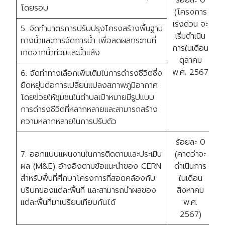
ร้อยละ 0
โดยรอบ
(โครงการ
เร่งด่วน จะ
5. จัดทำมาตรการปรับปรุงโครงสร้างพื้นฐาน
เริ่มดำเนิน
ร
ทางน้ำและการจัดการน้ำ เพื่อลดผลกระทบที่
การในเดือน
เกิดจากน้ำท่วมและน้ำแล้ง
ตุลาคม
พ.ศ. 2567
6. จัดทำทางเลือกเพิ่มเติมในการดำรงชีวิตซึ่ง
ยืดหยุ่นต่อการเปลี่ยนแปลงสภาพภูมิอากาศ
โดยช่วยให้ชุมชนในตำบลเป้าหมายมีรูปแบบ
การดำรงชีวิตที่หลากหลายและสามารถสร้าง
ความหลากหลายในการปรับตัว
ร้อยละ 0
7. ออกแบบแผนงานในการติดตามและประเมิน
(คาดว่าจะ
ผล (M&E) อ้างอิงตามข้อแนะนำของ CERN
ดำเนินการ
สำหรับพื้นที่ศึกษาโครงการที่สอดคล้องกับ
ในเดือน
ร
บริบทของแต่ละพื้นที่ และสามารถนำผลของ
สิงหาคม
แต่ละพื้นที่มาเปรียบเทียบกันได้
พ.ศ.
2567)